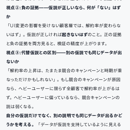
視点②：負の証拠——仮説が正しいなら、何が「ない」はず
か
「UI変更の影響を受けない顧客層では、解約率が変わらな
いはず」。仮説が正しければ
起きないはず
のこと。正の証拠
と負の証拠を両方見ると、検証の精度が上がります。
視点③：代替仮説との区別——別の仮説でも同じデータが出
ないか
「解約率の上昇は、たまたま競合のキャンペーンと時期が重
なっただけかもしれない」。もし競合のキャンペーンが原因
なら、ヘビーユーザーに限らず全顧客で解約率が上がるは
ず。ヘビーユーザーに偏っているなら、競合キャンペーンの
説は弱くなる。
自分の仮説だけでなく、別の説明でも同じデータが出るかど
うかを考える。
「データが仮説を支持しているように見える