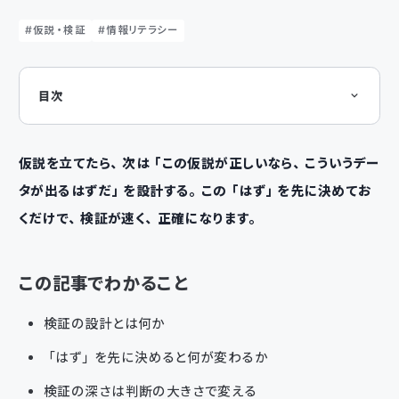
仮説・検証
情報リテラシー
目次
この記事でわかること
検証の設計とは何か
「はず」を決めるときの3つの視点
検証は「最小限」から始める
仮説を立てたら、次は「この仮説が正しいなら、こういうデー
検証の深さは、判断の大きさで変える
タが出るはずだ」を設計する。この「はず」を先に決めてお
検証結果の読み方
良い検証のゴールは「結論と根拠をセットで言い切れる」こと
くだけで、検証が速く、正確になります。
AIに検証を手伝わせる
まとめ
この記事でわかること
検証の設計とは何か
「はず」を先に決めると何が変わるか
検証の深さは判断の大きさで変える