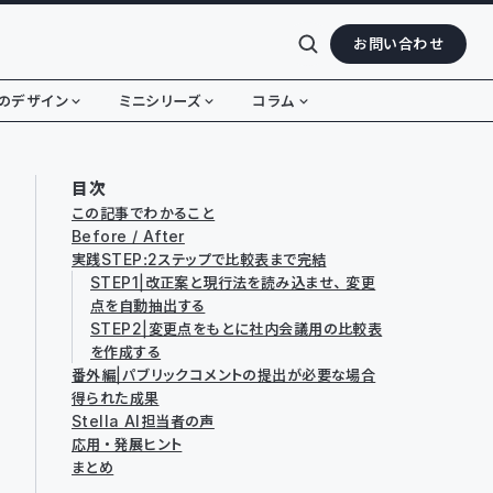
お問い合わせ
のデザイン
ミニシリーズ
コラム
目次
この記事でわかること
Before / After
実践STEP：2ステップで比較表まで完結
STEP1｜改正案と現行法を読み込ませ、変更
点を自動抽出する
STEP2｜変更点をもとに社内会議用の比較表
を作成する
番外編｜パブリックコメントの提出が必要な場合
得られた成果
Stella AI担当者の声
応用・発展ヒント
まとめ