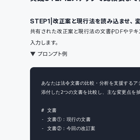
STEP1｜改正案と現行法を読み込ませ、
共有された改正案と現行法の文書（PDFやテキスト
入力します。
▼ プロンプト例
あなたは法令文書の比較・分析を支援するアシ
添付した2つの文書を比較し、主な変更点を抽
# 文書

- 文書①：現行の文書

- 文書②：今回の改訂案
