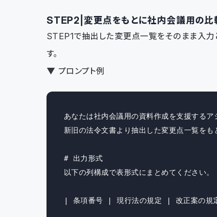
STEP2｜変更点をもとに社内会議用の
STEP1で抽出した変更点一覧をそのまま入
す。
▼ プロンプト例
あなたは社内会議用の資料作成を支援するアシ
新旧の法令文書より抽出した変更点一覧をも
# 出力形式

以下の列構成で表形式にまとめてください。

| 条項番号 | 現行法の規定 | 改正案の規