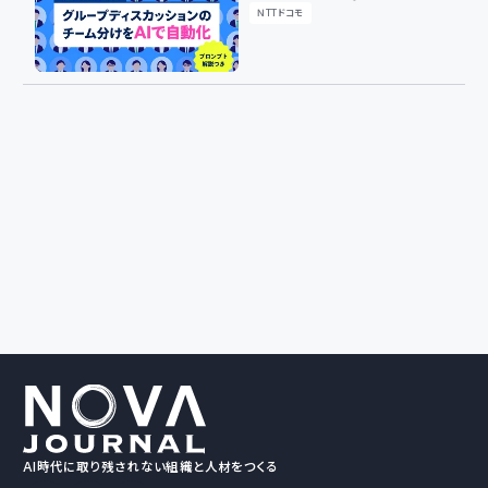
カッションのチーム分けをAIで
NTTドコモ
自動化した方法
AI時代に取り残されない組織と人材をつくる