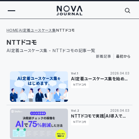
HOME
AI定着ユースケース集
NTTドコモ
NTTドコモ
AI定着ユースケース集 - NTTドコモの記事一覧
新着記事
最初から
2026.04.03
Vol.1
AI定着ユースケース集を始めま
す。
NTTドコモ
2026.04.03
Vol.2
NTTドコモで実践｜AI導入で決
裁前チェックの稼働を75％削減
NTTドコモ
した方法