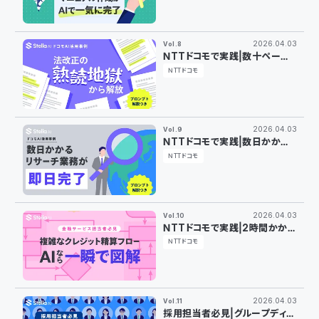
正まで、AIで一気に完了する方
法
2026.04.03
Vol.8
NTTドコモで実践｜数十ページ
の法改正の論点整理をAIで半日
NTTドコモ
に短縮した方法
2026.04.03
Vol.9
NTTドコモで実践｜数日かかる
提携企業リサーチをAIで即日完
NTTドコモ
了した方法
2026.04.03
Vol.10
NTTドコモで実践｜2時間かかっ
ていたクレジット精算フローの図
NTTドコモ
解がAIで5分で完成した方法
2026.04.03
Vol.11
採用担当者必見｜グループディス