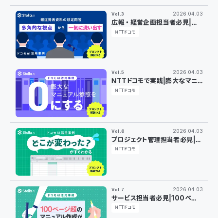
2026.04.03
Vol.3
広報・経営企画担当者必見｜報
道発表の想定問答をAIで多角的
NTTドコモ
に洗い出す方法
2026.04.03
Vol.5
NTTドコモで実践｜膨大なマニ
ュアルをAIに読み込ませて問い
NTTドコモ
合わせ対応を自動化する方法
2026.04.03
Vol.6
プロジェクト管理担当者必見｜
Excelの進捗確認をAIで自動サ
NTTドコモ
マリ化した実践法
2026.04.03
Vol.7
サービス担当者必見｜100ペー
ジのマニュアル初稿作成から校
NTTドコモ