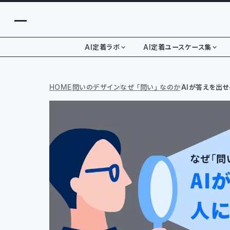
AI定着ラボ
AI定着ユースケース集
HOME
問いのデザイン
なぜ「問い」なのか
AIが答えを出