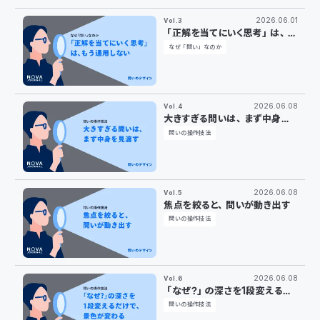
2026.06.01
Vol.3
「正解を当てにいく思考」は、も
う通用しない
なぜ「問い」なのか
2026.06.08
Vol.4
大きすぎる問いは、まず中身を
見渡す
問いの操作技法
2026.06.08
Vol.5
焦点を絞ると、問いが動き出す
問いの操作技法
2026.06.08
Vol.6
「なぜ？」の深さを1段変えるだ
けで、景色が変わる
問いの操作技法