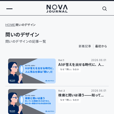
HOME
問いのデザイン
問いのデザイン
問いのデザインの記事一覧
新着記事
最初から
2026.06.01
Vol.1
AIが答えを出せる時代に、人に
残る仕事は「問い」だ
なぜ「問い」なのか
2026.06.01
Vol.2
検索と問いは違う——知ってい
る情報を引き出すのと、知らな
なぜ「問い」なのか
い構造を作るのは別の行為