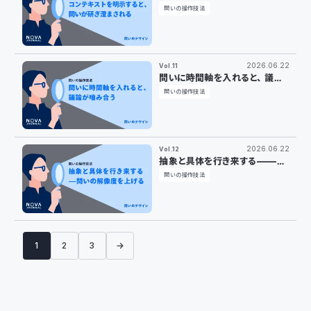
すると、問いが研ぎ澄まされる
問いの操作技法
2026.06.22
Vol.11
問いに時間軸を入れると、議論
が噛み合う
問いの操作技法
2026.06.22
Vol.12
抽象と具体を行き来する——問
いの解像度を上げる
問いの操作技法
1
2
3