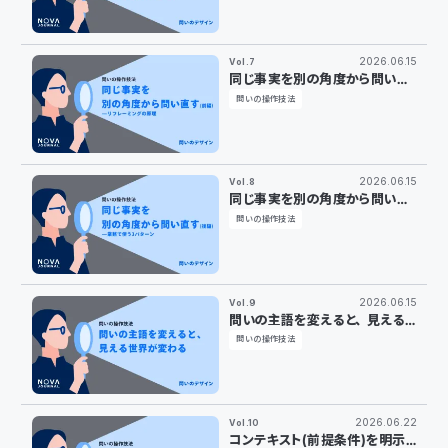
2026.06.15
Vol.7
同じ事実を別の角度から問い直
す（前編）——リフレーミングの
問いの操作技法
原理
2026.06.15
Vol.8
同じ事実を別の角度から問い直
す（後編）——業務で使う3パタ
問いの操作技法
ーン
2026.06.15
Vol.9
問いの主語を変えると、見える
世界が変わる
問いの操作技法
2026.06.22
Vol.10
コンテキスト（前提条件）を明示