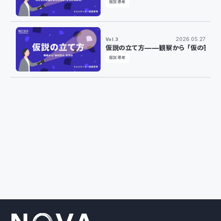
仮説思考
2026.05.27
Vol.3
仮説の立て方——観察から「仮の答え
仮説思考