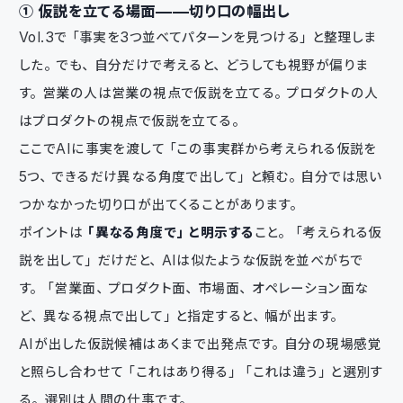
① 仮説を立てる場面——切り口の幅出し
Vol.3で「事実を3つ並べてパターンを見つける」と整理しま
した。でも、自分だけで考えると、どうしても視野が偏りま
す。営業の人は営業の視点で仮説を立てる。プロダクトの人
はプロダクトの視点で仮説を立てる。
ここでAIに事実を渡して「この事実群から考えられる仮説を
5つ、できるだけ異なる角度で出して」と頼む。自分では思い
つかなかった切り口が出てくることがあります。
ポイントは
「異なる角度で」と明示する
こと。「考えられる仮
説を出して」だけだと、AIは似たような仮説を並べがちで
す。「営業面、プロダクト面、市場面、オペレーション面な
ど、異なる視点で出して」と指定すると、幅が出ます。
AIが出した仮説候補はあくまで出発点です。自分の現場感覚
と照らし合わせて「これはあり得る」「これは違う」と選別す
る。選別は人間の仕事です。