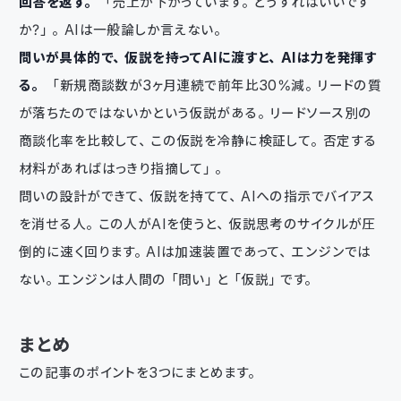
回答を返す。
「売上が下がっています。どうすればいいです
か？」。AIは一般論しか言えない。
問いが具体的で、仮説を持ってAIに渡すと、AIは力を発揮す
る。
「新規商談数が3ヶ月連続で前年比30%減。リードの質
が落ちたのではないかという仮説がある。リードソース別の
商談化率を比較して、この仮説を冷静に検証して。否定する
材料があればはっきり指摘して」。
問いの設計ができて、仮説を持てて、AIへの指示でバイアス
を消せる人。この人がAIを使うと、仮説思考のサイクルが圧
倒的に速く回ります。AIは加速装置であって、エンジンでは
ない。エンジンは人間の「問い」と「仮説」です。
まとめ
この記事のポイントを3つにまとめます。