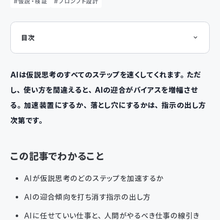
仮説・検証
プロンプト設計
目次
この記事でわかること
AIが加速する3つのステップ
① 仮説を立てる場面——切り口の幅出し
② 検証する場面——データ分析の実行
AIは仮説思考のすべてのステップを速くしてくれます。ただ
③ 次の仮説を立てる場面——外れた後の切り替え
し、使い方を間違えると、AIの迎合がバイアスを増幅させ
AIの迎合が検証を壊す
バイアスを消す指示の出し方
る。加速装置にするか、落とし穴にするかは、指示の出し方
AIに任せていい仕事、人間がやるべき仕事
問いの設計ができる人がAIを使うと速くなる
次第です。
まとめ
この記事でわかること
AIが仮説思考のどのステップを加速するか
AIの迎合傾向を打ち消す指示の出し方
AIに任せていい仕事と、人間がやるべき仕事の線引き