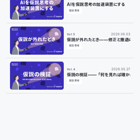
AIを仮説思考の加速装置にする
仮説思考
2026.06.03
Vol.5
仮説が外れたとき——修正と撤退の判
仮説思考
2026.05.27
Vol.4
仮説の検証——「何を見れば確かめら
仮説思考