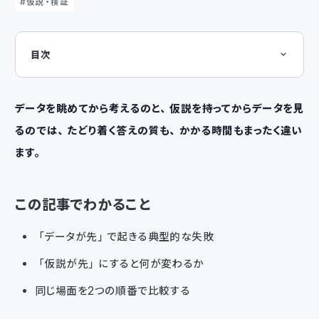
仮説・検証
目次
この記事でわかること
「とりあえずデータを見てみよう」の落とし穴
落とし穴①：目に入った数字に引っ張られる。
落とし穴②：「面白い発見」を探してしまう。
データを眺めてから考えるのと、仮説を持ってからデータを見
仮説が先だと、何が変わるか
るのでは、たどり着く答えの質も、かかる時間もまったく違い
同じ場面を2つの順番で比較する
「仮説が先」は手抜きではない
ます。
まとめ
この記事でわかること
「データが先」で起きる典型的な失敗
「仮説が先」にすると何が変わるか
同じ場面を2つの順番で比較する