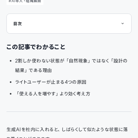
AI導入・組織展開
目次
この記事でわかること
この状態は「途中経過」ではなく、固定化しやすい
「使わない人」がいるのではなく「使わなくても困らない設計」にな
この記事でわかること
っている
ライトユーザーが止まる理由は、だいたい4つに集約される
「使える人を増やす」より「使い方を減らす」方が効く
2割しか使わない状態が「自然現象」ではなく「設計の
まとめ
結果」である理由
ライトユーザーが止まる4つの原因
「使える人を増やす」より効く考え方
生成AIを社内に入れると、しばらくして似たような状態に落