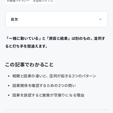
情報リテラシー
認知バイアス
目次
この記事でわかること
相関≠因果の3つのパターン
第三の要因がある
因果の方向が逆
「一緒に動いている」と「原因と結果」は別のもの。混同す
ただの偶然
ると打ち手を間違えます。
因果関係を確認するための問い
因果を誤認すると、打ち手を間違う
まとめ
次回の記事は「確証バイアス ── 自分の思い込みにどう気づくか」
この記事でわかること
です。
相関と因果の違いと、混同が起きる3つのパターン
因果関係を確認するための3つの問い
因果を誤認すると施策が空振りになる理由