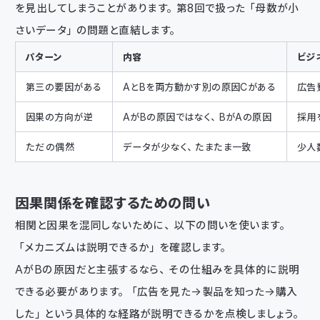
を見出してしまうことがあります。第8回で扱った「母数が小
さいデータ」の問題と直結します。
パターン
内容
ビジ
第三の要因がある
AとBを両方動かす別の原因Cがある
広告
因果の方向が逆
AがBの原因ではなく、BがAの原因
採用
ただの偶然
データが少なく、たまたま一致
少人
因果関係を確認するための問い
相関と因果を混同しないために、以下の問いを使います。
「メカニズムは説明できるか」を確認します。
AがBの原因だと主張するなら、その仕組みを具体的に説明
できる必要があります。「広告を見た→製品を知った→購入
した」という具体的な経路が説明できるかを点検しましょう。