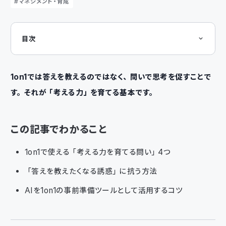
マネジメント・育成
目次
この記事でわかること
1on1で使える「考える力を育てる問い」
「それは事実？ それとも解釈？」
「他にどんな方法がある？」
1on1では答えを教えるのではなく、問いで思考を促すことで
「うまくいかない場合、何が原因だと思う？」
す。それが「考える力」を育てる基本です。
「誰かがこの提案に反対するとしたら、どんな理由で？」
答えを教えたくなる誘惑に抗う
AIを1on1の「事前準備ツール」として使う
「問い」の力は、繰り返しで効く
この記事でわかること
まとめ
次回の記事は「チームの意思決定の質を上げる仕組み」です。
1on1で使える「考える力を育てる問い」4つ
「答えを教えたくなる誘惑」に抗う方法
AIを1on1の事前準備ツールとして活用するコツ